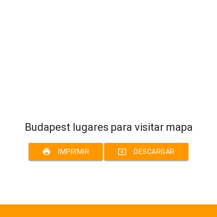
Budapest lugares para visitar mapa
print
system_update_alt
IMPRIMIR
DESCARGAR